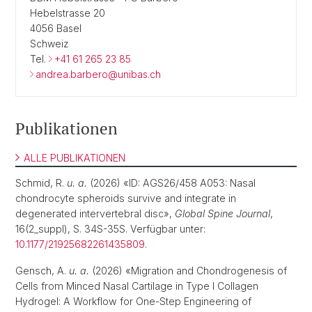
Hebelstrasse 20
4056 Basel
Schweiz
Tel.
+41 61 265 23 85
andrea.barbero@unibas.ch
Publikationen
ALLE PUBLIKATIONEN
Schmid, R.
u. a.
(2026) «ID: AGS26/458 A053: Nasal
chondrocyte spheroids survive and integrate in
degenerated intervertebral disc»,
Global Spine Journal
,
16(2_suppl), S. 34S-35S. Verfügbar unter:
10.1177/21925682261435809
.
Gensch, A.
u. a.
(2026) «Migration and Chondrogenesis of
Cells from Minced Nasal Cartilage in Type I Collagen
Hydrogel: A Workflow for One-Step Engineering of