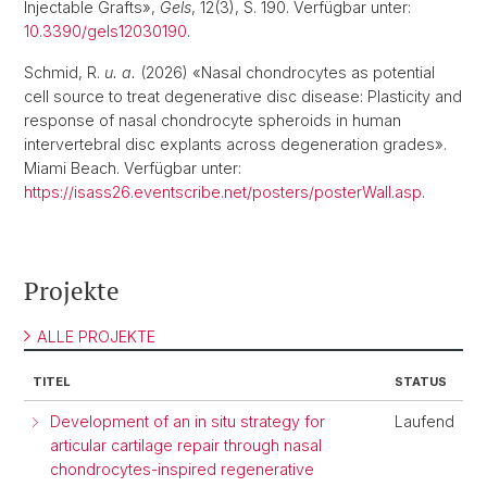
Injectable Grafts»,
Gels
, 12(3), S. 190. Verfügbar unter:
10.3390/gels12030190
.
Schmid, R.
u. a.
(2026) «Nasal chondrocytes as potential
cell source to treat degenerative disc disease: Plasticity and
response of nasal chondrocyte spheroids in human
intervertebral disc explants across degeneration grades».
Miami Beach. Verfügbar unter:
https://isass26.eventscribe.net/posters/posterWall.asp
.
Projekte
ALLE PROJEKTE
TITEL
STATUS
Development of an in situ strategy for
Laufend
articular cartilage repair through nasal
chondrocytes-inspired regenerative