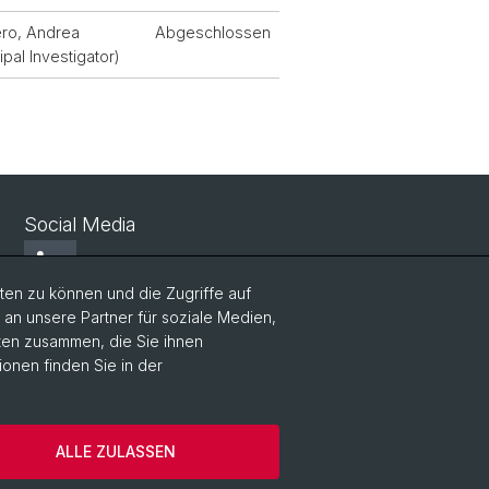
ro, Andrea
Abgeschlossen
ipal Investigator)
Social Media
LinkedIn
en zu können und die Zugriffe auf
n unsere Partner für soziale Medien,
Bluesky
aten zusammen, die Sie ihnen
ionen finden Sie in der
Vimeo
ALLE ZULASSEN