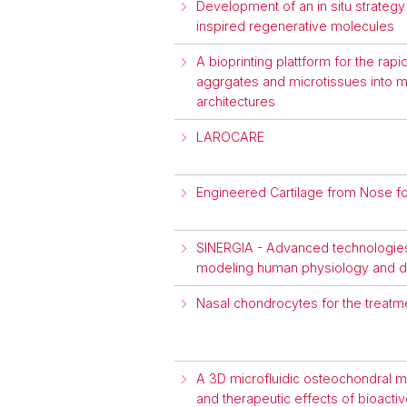
Development of an in situ strategy 
inspired regenerative molecules
A bioprinting plattform for the rapid
aggrgates and microtissues into 
architectures
LAROCARE
Engineered Cartilage from Nose for
SINERGIA - Advanced technologies 
modeling human physiology and 
Nasal chondrocytes for the treatme
A 3D microfluidic osteochondral mo
and therapeutic effects of bioact