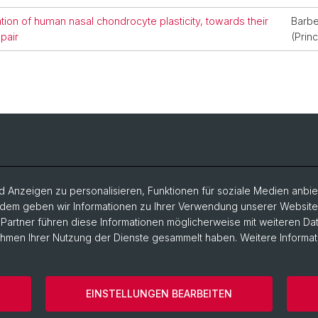
ation of human nasal chondrocyte plasticity, towards their
Barbe
epair
(Princ
 Anzeigen zu personalisieren, Funktionen für soziale Medien anbiet
dem geben wir Informationen zu Ihrer Verwendung unserer Website a
artner führen diese Informationen möglicherweise mit weiteren D
Rahmen Ihrer Nutzung der Dienste gesammelt haben. Weitere Informat
EINSTELLUNGEN BEARBEITEN
ärung
Rechtlicher Hinweis
Kontakt
Cookies