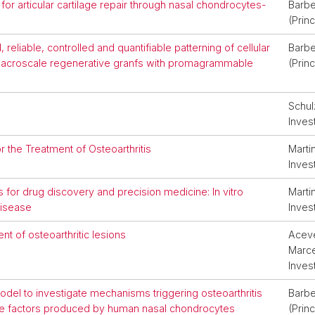
for articular cartilage repair through nasal chondrocytes-
Barbe
(Princ
, reliable, controlled and quantifiable patterning of cellular
Barbe
macroscale regenerative granfs with promagrammable
(Princ
Schul
Inves
 the Treatment of Osteoarthritis
Martin
Inves
for drug discovery and precision medicine: In vitro
Martin
disease
Inves
nt of osteoarthritic lesions
Aceve
Marce
Inves
del to investigate mechanisms triggering osteoarthritis
Barbe
ive factors produced by human nasal chondrocytes
(Princ