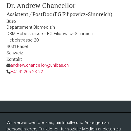
Dr. Andrew Chancellor
Assistent / PostDoc (FG Filipowicz-Sinnreich)
Büro
Departement Biomedizin
DBM Hebelstrasse - FG Filipowicz-Sinnreich
Hebelstrasse 20
4031 Basel
Schweiz
Kontakt
andrew.chancellor@unibas.ch
+41 61 265 23 22
Social Media
Wir verwenden Cookies, um Inhalte und Anzeigen zu
personalisieren, Funktionen für soziale Medien anbieten zu