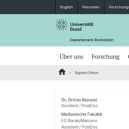
English
Personen
Forschung
Departement Biomedizin
Über uns
Forschung
Bajrami Driton
Dr. Driton Bajrami
Assistent / PostDoc
Medizinische Fakultät
FG Baraki/Marsano
Assistent / PostDoc