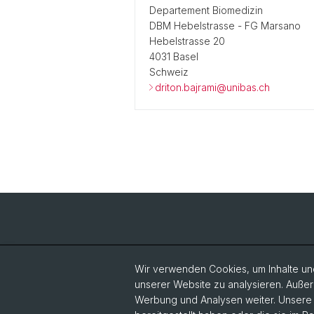
Departement Biomedizin
DBM Hebelstrasse - FG Marsano
Hebelstrasse 20
4031 Basel
Schweiz
driton.bajrami@unibas.ch
Wir verwenden Cookies, um Inhalte und
unserer Website zu analysieren. Außer
Werbung und Analysen weiter. Unsere P