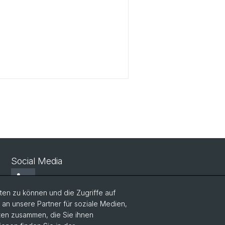
Social Media
LinkedIn
en zu können und die Zugriffe auf
n unsere Partner für soziale Medien,
Bluesky
aten zusammen, die Sie ihnen