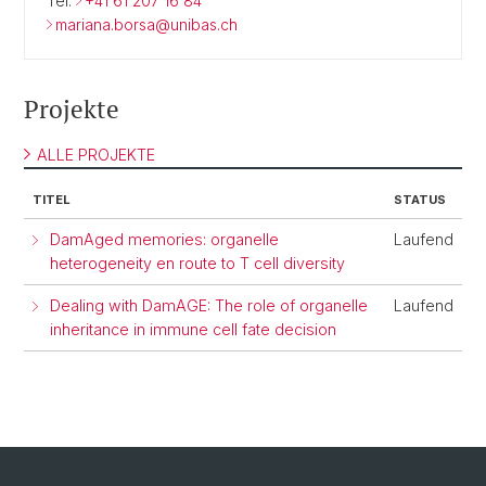
Tel.
+41 61 207 16 84
mariana.borsa@unibas.ch
Projekte
ALLE PROJEKTE
TITEL
STATUS
DamAged memories: organelle
Laufend
heterogeneity en route to T cell diversity
Dealing with DamAGE: The role of organelle
Laufend
inheritance in immune cell fate decision