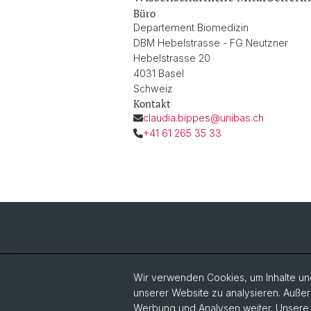
Büro
Departement Biomedizin
DBM Hebelstrasse - FG Neutzner
Hebelstrasse 20
4031 Basel
Schweiz
Kontakt
claudia.bippes@unibas.ch
+41 61 265 35 33
Wir verwenden Cookies, um Inhalte und
unserer Website zu analysieren. Außer
Werbung und Analysen weiter. Unsere P