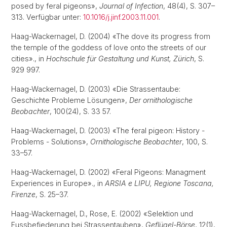
posed by feral pigeons»,
Journal of Infection
, 48(4), S. 307–
313. Verfügbar unter:
10.1016/j.jinf.2003.11.001
.
Haag-Wackernagel, D. (2004) «The dove its progress from
the temple of the goddess of love onto the streets of our
cities»., in
Hochschule für Gestaltung und Kunst, Zürich
, S.
929 997.
Haag-Wackernagel, D. (2003) «Die Strassentaube:
Geschichte Probleme Lösungen»,
Der ornithologische
Beobachter
, 100(24), S. 33 57.
Haag-Wackernagel, D. (2003) «The feral pigeon: History -
Problems - Solutions»,
Ornithologische Beobachter
, 100, S.
33–57.
Haag-Wackernagel, D. (2002) «Feral Pigeons: Managment
Experiences in Europe»., in
ARSIA e LIPU, Regione Toscana,
Firenze
, S. 25–37.
Haag-Wackernagel, D., Rose, E. (2002) «Selektion und
Fussbefiederung bei Strassentauben»,
Geflügel-Börse
, 12(1),