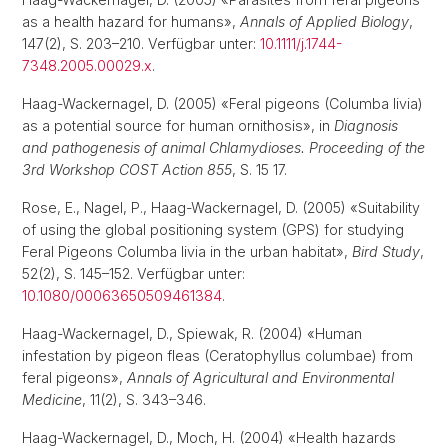
as a health hazard for humans»,
Annals of Applied Biology
,
147(2), S. 203–210. Verfügbar unter:
10.1111/j.1744-
7348.2005.00029.x
.
Haag-Wackernagel, D. (2005) «Feral pigeons (Columba livia)
as a potential source for human ornithosis», in
Diagnosis
and pathogenesis of animal Chlamydioses. Proceeding of the
3rd Workshop COST Action 855
, S. 15 17.
Rose, E., Nagel, P., Haag-Wackernagel, D. (2005) «Suitability
of using the global positioning system (GPS) for studying
Feral Pigeons Columba livia in the urban habitat»,
Bird Study
,
52(2), S. 145–152. Verfügbar unter:
10.1080/00063650509461384
.
Haag-Wackernagel, D., Spiewak, R. (2004) «Human
infestation by pigeon fleas (Ceratophyllus columbae) from
feral pigeons»,
Annals of Agricultural and Environmental
Medicine
, 11(2), S. 343–346.
Haag-Wackernagel, D., Moch, H. (2004) «Health hazards