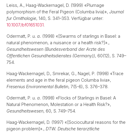
Leiss, A., Haag-Wackernagel, D. (1999) «Plumage
polymorphism of the Feral Pigeon (Columba livia)»,
Journal
fur Ornithologie
, 140, S. 341–353. Verfügbar unter:
10.1007/bf01651031
.
Odermatt, P.
u. a.
(1998) «[Swarms of starlings in Basel: a
natural phenomenon, a nuisance or a health risk?]».,
Gesundheitswesen (Bundesverband der Arzte des
Offentlichen Gesundheitsdienstes (Germany))
, 60(12), S. 749–
754.
Haag-Wackernagel, D., Smrekar, G., Nagel, P. (1998) «Trace
elements and age in the feral pigeon Columba livia»,
Fresenius Environmental Bulletin
, 7(5-6), S. 376–378.
Odermatt, P.
u. a.
(1998) «Flocks of Starlings in Basel: A
Natural Phenomenon, Molestation or a Health Risk?»,
Gesundheitswesen
, 60, S. 749–754.
Haag-Wackernagel, D. (1997) «[Sociocultural reasons for the
pigeon problem]».,
DTW. Deutsche tierarztliche