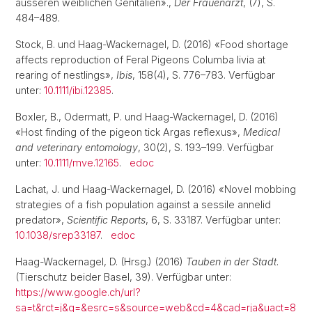
äusseren weiblichen Genitalien».,
Der Frauenarzt
, (7), S.
484–489.
Stock, B. und Haag-Wackernagel, D. (2016) «Food shortage
affects reproduction of Feral Pigeons Columba livia at
rearing of nestlings»,
Ibis
, 158(4), S. 776–783. Verfügbar
unter:
10.1111/ibi.12385
.
Boxler, B., Odermatt, P. und Haag-Wackernagel, D. (2016)
«Host finding of the pigeon tick Argas reflexus»,
Medical
and veterinary entomology
, 30(2), S. 193–199. Verfügbar
unter:
10.1111/mve.12165
.
edoc
Lachat, J. und Haag-Wackernagel, D. (2016) «Novel mobbing
strategies of a fish population against a sessile annelid
predator»,
Scientific Reports
, 6, S. 33187. Verfügbar unter:
10.1038/srep33187
.
edoc
Haag-Wackernagel, D. (Hrsg.) (2016)
Tauben in der Stadt
.
(Tierschutz beider Basel, 39). Verfügbar unter:
https://www.google.ch/url?
sa=t&rct=j&q=&esrc=s&source=web&cd=4&cad=rja&uact=8