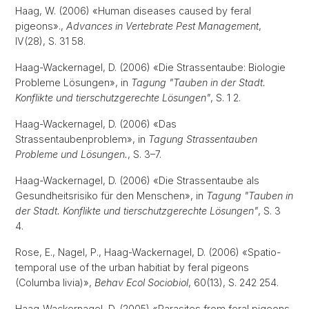
Haag, W. (2006) «Human diseases caused by feral
pigeons».,
Advances in Vertebrate Pest Management
,
IV(28), S. 31 58.
Haag-Wackernagel, D. (2006) «Die Strassentaube: Biologie
Probleme Lösungen», in
Tagung "Tauben in der Stadt.
Konflikte und tierschutzgerechte Lösungen"
, S. 1 2.
Haag-Wackernagel, D. (2006) «Das
Strassentaubenproblem», in
Tagung Strassentauben
Probleme und Lösungen.
, S. 3–7.
Haag-Wackernagel, D. (2006) «Die Strassentaube als
Gesundheitsrisiko für den Menschen», in
Tagung "Tauben in
der Stadt. Konflikte und tierschutzgerechte Lösungen"
, S. 3
4.
Rose, E., Nagel, P., Haag-Wackernagel, D. (2006) «Spatio-
temporal use of the urban habitiat by feral pigeons
(Columba livia)»,
Behav Ecol Sociobiol
, 60(13), S. 242 254.
Haag-Wackernagel, D. (2005) «Parasites from feral pigeons