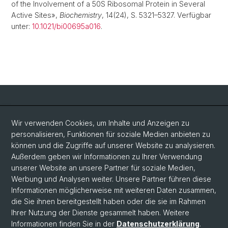
of the Involvement of a 50S Ribosomal Protein in Several
Active Sites»,
Biochemistry
, 14(24), S. 5321–5327. Verfügbar
unter:
10.1021/bi00695a016
.
Social Media
Wir verwenden Cookies, um Inhalte und Anzeigen zu
personalisieren, Funktionen für soziale Medien anbieten zu
LinkedIn
können und die Zugriffe auf unserer Website zu analysieren.
Außerdem geben wir Informationen zu Ihrer Verwendung
unserer Website an unsere Partner für soziale Medien,
Bluesky
Werbung und Analysen weiter. Unsere Partner führen diese
Informationen möglicherweise mit weiteren Daten zusammen,
die Sie ihnen bereitgestellt haben oder die sie im Rahmen
Vimeo
Ihrer Nutzung der Dienste gesammelt haben. Weitere
Informationen finden Sie in der
Datenschutzerklärung
.