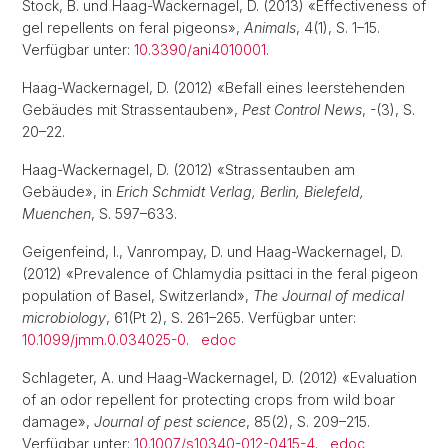
Stock, B. und Haag-Wackernagel, D. (2013) «Effectiveness of
gel repellents on feral pigeons»,
Animals
, 4(1), S. 1–15.
Verfügbar unter:
10.3390/ani4010001
.
Haag-Wackernagel, D. (2012) «Befall eines leerstehenden
Gebäudes mit Strassentauben»,
Pest Control News
, -(3), S.
20–22.
Haag-Wackernagel, D. (2012) «Strassentauben am
Gebäude», in
Erich Schmidt Verlag, Berlin, Bielefeld,
Muenchen
, S. 597–633.
Geigenfeind, I., Vanrompay, D. und Haag-Wackernagel, D.
(2012) «Prevalence of Chlamydia psittaci in the feral pigeon
population of Basel, Switzerland»,
The Journal of medical
microbiology
, 61(Pt 2), S. 261–265. Verfügbar unter:
10.1099/jmm.0.034025-0
.
edoc
Schlageter, A. und Haag-Wackernagel, D. (2012) «Evaluation
of an odor repellent for protecting crops from wild boar
damage»,
Journal of pest science
, 85(2), S. 209–215.
Verfügbar unter:
10.1007/s10340-012-0415-4
.
edoc