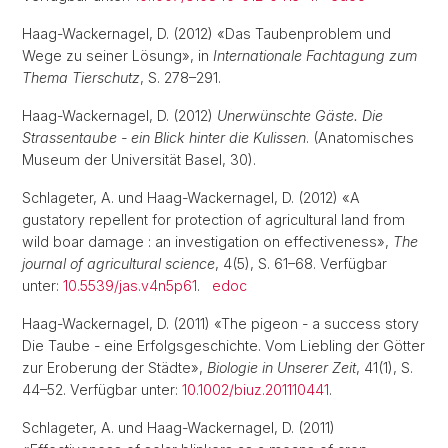
Haag-Wackernagel, D. (2012) «Das Taubenproblem und
Wege zu seiner Lösung», in
Internationale Fachtagung zum
Thema Tierschutz
, S. 278–291.
Haag-Wackernagel, D. (2012)
Unerwünschte Gäste. Die
Strassentaube - ein Blick hinter die Kulissen
. (Anatomisches
Museum der Universität Basel, 30).
Schlageter, A. und Haag-Wackernagel, D. (2012) «A
gustatory repellent for protection of agricultural land from
wild boar damage : an investigation on effectiveness»,
The
journal of agricultural science
, 4(5), S. 61–68. Verfügbar
unter:
10.5539/jas.v4n5p61
.
edoc
Haag-Wackernagel, D. (2011) «The pigeon - a success story
Die Taube - eine Erfolgsgeschichte. Vom Liebling der Götter
zur Eroberung der Städte»,
Biologie in Unserer Zeit
, 41(1), S.
44–52. Verfügbar unter:
10.1002/biuz.201110441
.
Schlageter, A. und Haag-Wackernagel, D. (2011)