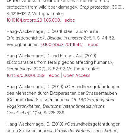
«Effectiveness of solar blinkers as a means of crop
protection from wild boar damage»,
Crop protection
, 30(9),
S. 1216–1222. Verfügbar unter:
10.1016/j.cropro.2011.05.008
.
edoc
Haag-Wackernagel, D. (2011) «Die Taube? eine
Erfolgsgeschichte»,
Biologie in unserer Zeit
, 1, S. 44–52.
Verfügbar unter:
10.1002/biuz.201110441
.
edoc
Haag-Wackernagel, D. und Bircher, A.J. (2010)
«Ectoparasites from feral pigeons affecting humans»,
Dermatology
, 220(1), S. 82–92. Verfügbar unter:
10.1159/000266039
.
edoc
|
Open Access
Haag-Wackernagel, D. (2010) «Gesundheitsgefährdungen
des Menschen durch Ektoparasiten der Strassentauben
(Columba livia)Strassentauben»,
16. DVG-Tagung über
Vogelkrankheiten, Deutsche Veterinärmedizinische
Gesellschaft
, 1(15), S. 225 239.
Haag-Wackernagel, D. (2010) «Gesundheitsgefährdungen
durch Strassentauben»,
Praxis der Naturwissenschaften
,