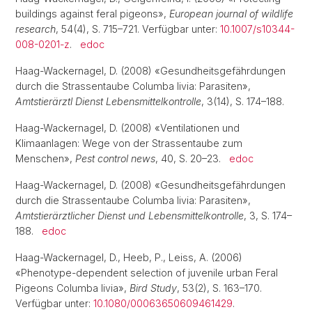
buildings against feral pigeons»,
European journal of wildlife
research
, 54(4), S. 715–721. Verfügbar unter:
10.1007/s10344-
008-0201-z
.
edoc
Haag-Wackernagel, D. (2008) «Gesundheitsgefährdungen
durch die Strassentaube Columba livia: Parasiten»,
Amtstierärztl Dienst Lebensmittelkontrolle
, 3(14), S. 174–188.
Haag-Wackernagel, D. (2008) «Ventilationen und
Klimaanlagen: Wege von der Strassentaube zum
Menschen»,
Pest control news
, 40, S. 20–23.
edoc
Haag-Wackernagel, D. (2008) «Gesundheitsgefährdungen
durch die Strassentaube Columba livia: Parasiten»,
Amtstierärztlicher Dienst und Lebensmittelkontrolle
, 3, S. 174–
188.
edoc
Haag-Wackernagel, D., Heeb, P., Leiss, A. (2006)
«Phenotype-dependent selection of juvenile urban Feral
Pigeons Columba livia»,
Bird Study
, 53(2), S. 163–170.
Verfügbar unter:
10.1080/00063650609461429
.