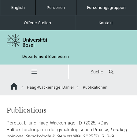
English
Personen
Forschungsgruppen
Offene Stellen
Kontakt
Departement Biomedizin
Suche
Haag-Wackernagel Daniel
Publikationen
Publications
Perotto, L. und Haag-Wackernagel, D. (2025) «Das
Bulboklitoralorgan in der gynäkologischen Praxis»,
Leading
opinions. Gynäkologie & Geburtshilfe
, 2025(3), S. 6–9.