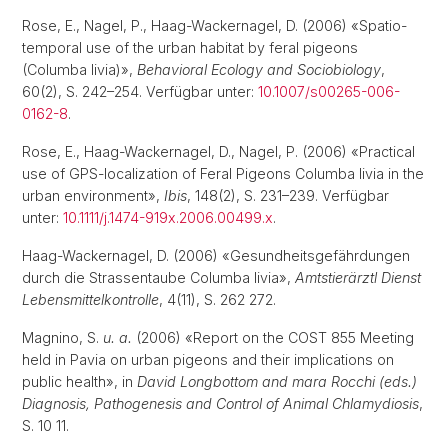
Rose, E., Nagel, P., Haag-Wackernagel, D. (2006) «Spatio-
temporal use of the urban habitat by feral pigeons
(Columba livia)»,
Behavioral Ecology and Sociobiology
,
60(2), S. 242–254. Verfügbar unter:
10.1007/s00265-006-
0162-8
.
Rose, E., Haag-Wackernagel, D., Nagel, P. (2006) «Practical
use of GPS-localization of Feral Pigeons Columba livia in the
urban environment»,
Ibis
, 148(2), S. 231–239. Verfügbar
unter:
10.1111/j.1474-919x.2006.00499.x
.
Haag-Wackernagel, D. (2006) «Gesundheitsgefährdungen
durch die Strassentaube Columba livia»,
Amtstierärztl Dienst
Lebensmittelkontrolle
, 4(11), S. 262 272.
Magnino, S.
u. a.
(2006) «Report on the COST 855 Meeting
held in Pavia on urban pigeons and their implications on
public health», in
David Longbottom and mara Rocchi (eds.)
Diagnosis, Pathogenesis and Control of Animal Chlamydiosis
,
S. 10 11.