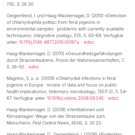
7(5), S. 26 30.
Geigenfeind, I. und Haag-Wackernagel, D. (2010) «Detection
of chlamydophila psittaci from feral pigeons in
environmental samples : problems with currently available
techniques»,
Integrative zoology
, 5(1), S. 63–69. Verfügbar
unter:
10.1111/j.1749-4877.2010.00187.x
.
edoc
Haag-Wackernagel, D. (2010) «Gesundheitsgefährdungen
durch Strassentauben»,
Praxis der Naturwissenschaften
, 7,
S. 26–30.
edoc
Magnino, S.
u. a.
(2009) «Chlamydial infections in feral
pigeons in Europe : review of data and focus on public
health implications»,
Veterinary microbiology
, 135(1-2), S. 54–
67. Verfügbar unter:
10.1016/j.vetmic.2008.09.045
.
edoc
Haag-Wackernagel, D. (2008) «Ventilationen und
Klimaanlagen: Wege von der Strassentaube zum
Menschen»,
Pest Control News
, 40(4), S. 20 23.
Haag-Wackernagel, D., Geigenfeind, I. (2008) «Protecting