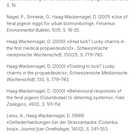
S. 10.
Nagel, P., Smrekar, G., Haag-Wackernagel, D. (2001) «Use of
feral pigeon eggs for urban biomonitoring»,
Fresenius
Environmental Bulletin
, 10(1), S. 18–25.
Haag-Wackernagel, D. (2000) «[Had luck? Lucky charms in
the first medical propaedeutics]».,
Schweizerische
medizinische Wochenschrift
, 130(21), S. 779–783.
Haag-Wackernagel, D. (2000) «Trusting to luck? Lucky
charms in the propaedeutics»,
Schweizerische Medizinische
Wochenschrift
, 130, S. 779–783.
Haag-Wackernagel, D. (2000) «Behavioural responses of
the feral pigeon (Columbidae) to deterring systems»,
Folia
Zoologica
, 49(2), S. 101–114.
Leiss, A., Haag-Wackernagel, D. (1999)
«Gefiederfaerbungen bei der Strassentaube (Columba
livia)»,
Journal fuer Ornithologie
, 140(2), S. 341–353.