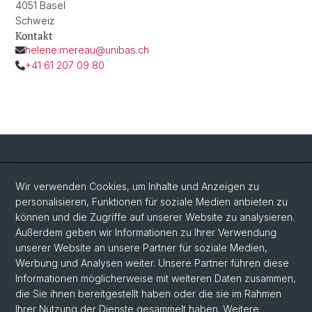
4051 Basel
Schweiz
Kontakt
helene.mereau@unibas.ch
+41 61 207 09 80
Social Media
Wir verwenden Cookies, um Inhalte und Anzeigen zu
personalisieren, Funktionen für soziale Medien anbieten zu
LinkedIn
können und die Zugriffe auf unserer Website zu analysieren.
Außerdem geben wir Informationen zu Ihrer Verwendung
unserer Website an unsere Partner für soziale Medien,
Bluesky
Werbung und Analysen weiter. Unsere Partner führen diese
Informationen möglicherweise mit weiteren Daten zusammen,
die Sie ihnen bereitgestellt haben oder die sie im Rahmen
Vimeo
Ihrer Nutzung der Dienste gesammelt haben. Weitere