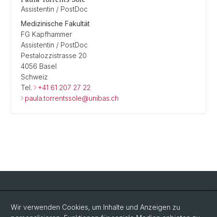
Assistentin / PostDoc
Medizinische Fakultät
FG Kapfhammer
Assistentin / PostDoc
Pestalozzistrasse 20
4056 Basel
Schweiz
Tel.
+41 61 207 27 22
paula.torrentssole@unibas.ch
Social Media
Wir verwenden Cookies, um Inhalte und Anzeigen zu