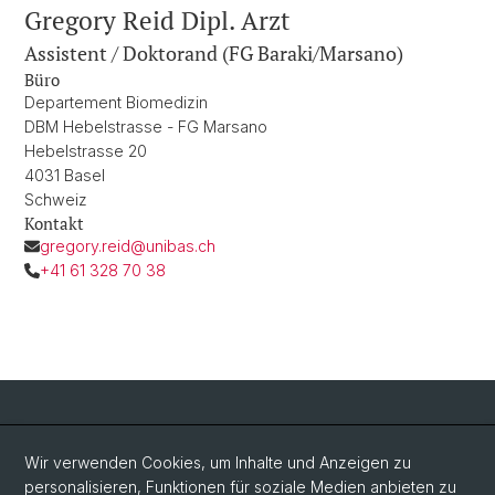
Gregory Reid Dipl. Arzt
Assistent / Doktorand (FG Baraki/Marsano)
Büro
Departement Biomedizin
DBM Hebelstrasse - FG Marsano
Hebelstrasse 20
4031 Basel
Schweiz
Kontakt
gregory.reid@unibas.ch
+41 61 328 70 38
Social Media
Wir verwenden Cookies, um Inhalte und Anzeigen zu
personalisieren, Funktionen für soziale Medien anbieten zu