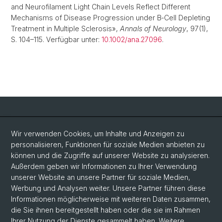
and Neurofilament Light Chain Levels Reflect Different
Mechanisms of Disease Progression under B‐Cell Depleting
Treatment in Multiple Sclerosis»,
Annals of Neurology
, 97(1),
S. 104–115. Verfügbar unter:
10.1002/ana.27096
.
Social Media
Wir verwenden Cookies, um Inhalte und Anzeigen zu
personalisieren, Funktionen für soziale Medien anbieten zu
LinkedIn
können und die Zugriffe auf unserer Website zu analysieren.
Außerdem geben wir Informationen zu Ihrer Verwendung
unserer Website an unsere Partner für soziale Medien,
Bluesky
Werbung und Analysen weiter. Unsere Partner führen diese
Informationen möglicherweise mit weiteren Daten zusammen,
die Sie ihnen bereitgestellt haben oder die sie im Rahmen
Vimeo
Ihrer Nutzung der Dienste gesammelt haben. Weitere