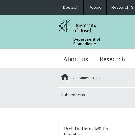
Deutsch
People
Research G
Department of
Biomedicine
About us
Research
Müller Heinz
Publications
Prof. Dr. Heinz Müller
Emeritus