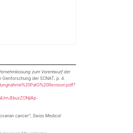
Vernehmlassung zum Vorentwurf der
 Genforschung der SCNAT, p. 4.
ellungnahme%20PatG%20Revision.pdf?
UmJEkuzZONjIAp-
 ovarian cancer”,
Swiss Medical