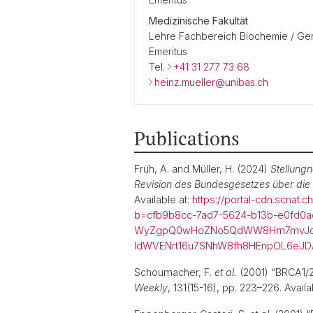
Medizinische Fakultät
Lehre Fachbereich Biochemie / Gen
Emeritus
Tel.
+41 31 277 73 68
heinz.mueller@unibas.ch
Publications
Früh, A. and Müller, H. (2024)
Stellung
Revision des Bundesgesetzes über die
Available at:
https://portal-cdn.scn
b=cfb9b8cc-7ad7-5624-b13b-e0fd0a
WyZgpQ0wHoZNo5QdWW8Hm7mvJcmu
ldWVENrt16u7SNhW8fh8HEnpOL6eJ
Schoumacher, F.
et al.
(2001) “BRCA1/2 
Weekly
, 131(15-16), pp. 223–226. Availa