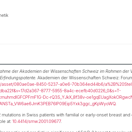
etik
nahme der Akademien der Wissenschaften Schweiz im Rahmen der 
 Erfindungspatente
. Akademien der Wissenschaften Schweiz: Forum
at.ch/asset/080ae0ae-8450-5237-a0e6-70b364ed44b6/a%2B%20St
dba22f&v=17d2a367-8777-5955-8a4c-ecefb40d0226_0&s=T-
hmdIGFCPFmF1G-Dc-rQ3S_YJkX_8f38v-oe1gqEUagXokORgwcN
DANSTa_VW6ae6JmK3PEB76IP09Eip5Yxk3ggc_gKpWyoWQ
.
mutations in Swiss patients with familial or early-onset breast and
ble at:
10.4414/smw.2001.09677
.