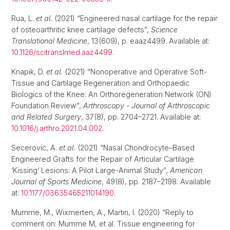
Rua, L.
et al.
(2021) “Engineered nasal cartilage for the repair
of osteoarthritic knee cartilage defects”,
Science
Translational Medicine
, 13(609), p. eaaz4499. Available at:
10.1126/scitranslmed.aaz4499
.
Knapik, D.
et al.
(2021) “Nonoperative and Operative Soft-
Tissue and Cartilage Regeneration and Orthopaedic
Biologics of the Knee: An Orthoregeneration Network (ON)
Foundation Review”,
Arthroscopy - Journal of Arthroscopic
and Related Surgery
, 37(8), pp. 2704–2721. Available at:
10.1016/j.arthro.2021.04.002
.
Secerovic, A.
et al.
(2021) “Nasal Chondrocyte–Based
Engineered Grafts for the Repair of Articular Cartilage
‘Kissing’ Lesions: A Pilot Large-Animal Study”,
American
Journal of Sports Medicine
, 49(8), pp. 2187–2198. Available
at:
10.1177/03635465211014190
.
Mumme, M., Wixmerten, A., Martin, I. (2020) “Reply to
comment on: Mumme M, et al. Tissue engineering for