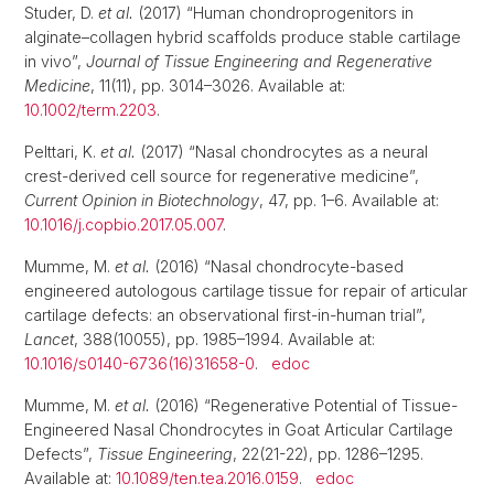
Studer, D.
et al.
(2017) “Human chondroprogenitors in
alginate–collagen hybrid scaffolds produce stable cartilage
in vivo”,
Journal of Tissue Engineering and Regenerative
Medicine
, 11(11), pp. 3014–3026. Available at:
10.1002/term.2203
.
Pelttari, K.
et al.
(2017) “Nasal chondrocytes as a neural
crest-derived cell source for regenerative medicine”,
Current Opinion in Biotechnology
, 47, pp. 1–6. Available at:
10.1016/j.copbio.2017.05.007
.
Mumme, M.
et al.
(2016) “Nasal chondrocyte-based
engineered autologous cartilage tissue for repair of articular
cartilage defects: an observational first-in-human trial”,
Lancet
, 388(10055), pp. 1985–1994. Available at:
10.1016/s0140-6736(16)31658-0
.
edoc
Mumme, M.
et al.
(2016) “Regenerative Potential of Tissue-
Engineered Nasal Chondrocytes in Goat Articular Cartilage
Defects”,
Tissue Engineering
, 22(21-22), pp. 1286–1295.
Available at:
10.1089/ten.tea.2016.0159
.
edoc