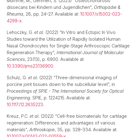
Mumme, M., Gehmert, S. (2023) “Osteochondrosis
dissecans bei Kindern und Jugendlichen”,
Orthopädie &
Rheuma
, 26, pp. 24–27. Available at:
10.1007/s15002-023-
4299-x
.
Lehoczky, G.
et al.
(2022) “In Vitro and Ectopic In Vivo
Studies toward the Utilization of Rapidly Isolated Human
Nasal Chondrocytes for Single-Stage Arthroscopic Cartilage
Regeneration Therapy”,
International Journal of Molecular
Sciences
, 23(13), p. 6900. Available at:
10.3390/ijms23136900
.
Schulz, G.
et al.
(2022) “Three-dimensional imaging of
porcine joint tissues down to the subcellular level”, in
Proceedings of SPIE - The International Society for Optical
Engineering
. SPIE, p. 1224215. Available at:
10.1117/12.2635223
.
Kreuz, P.C.
et al.
(2022) “Cell-free biomaterials for cartilage
regeneration: Differences and advantages of various
materials”,
Arthroskopie
, 35, pp. 328–334. Available at:
10.1007/s00142-022-00559-x
.