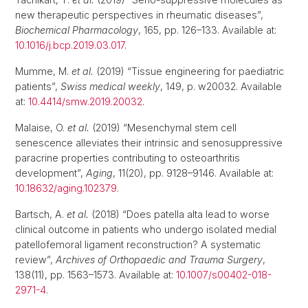
new therapeutic perspectives in rheumatic diseases”,
Biochemical Pharmacology
, 165, pp. 126–133. Available at:
10.1016/j.bcp.2019.03.017
.
Mumme, M.
et al.
(2019) “Tissue engineering for paediatric
patients”,
Swiss medical weekly
, 149, p. w20032. Available
at:
10.4414/smw.2019.20032
.
Malaise, O.
et al.
(2019) “Mesenchymal stem cell
senescence alleviates their intrinsic and senosuppressive
paracrine properties contributing to osteoarthritis
development”,
Aging
, 11(20), pp. 9128–9146. Available at:
10.18632/aging.102379
.
Bartsch, A.
et al.
(2018) “Does patella alta lead to worse
clinical outcome in patients who undergo isolated medial
patellofemoral ligament reconstruction? A systematic
review”,
Archives of Orthopaedic and Trauma Surgery
,
138(11), pp. 1563–1573. Available at:
10.1007/s00402-018-
2971-4
.