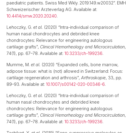
paediatric patients. Swiss Med Wkly. 2019.149.w20032”. EMH
Schweizerischer Arzteverlag AG. Available at:
10.4414/smw.2020.20240
.
Lehoczky, G.
et al.
(2020) “Intra-individual comparison of
human nasal chondrocytes and debrided knee
chondrocytes: Relevance for engineering autologous
cartilage grafts”,
Clinical Hemorheology and Microcirculation
,
74(1), pp. 67–78. Available at:
10.3233/ch-199236
.
Mumme, M.
et al.
(2020) “Expanded cells, bone marrow,
adipose tissue: what is (not) allowed in Switzerland: Focus:
cartilage regeneration and arthrosis”,
Arthroskopie
, 33, pp.
89–93. Available at:
10.1007/s00142-020-00346-6
.
Lehoczky, G.
et al.
(2020) “Intra-individual comparison of
human nasal chondrocytes and debrided knee
chondrocytes: Relevance for engineering autologous
cartilage grafts”,
Clinical Hemorheology and Microcirculation
,
74(1), pp. 67–78. Available at:
10.3233/ch-199236
.
Tachikart, Y.
et al.
(2019) “Seno-suppressive molecules as