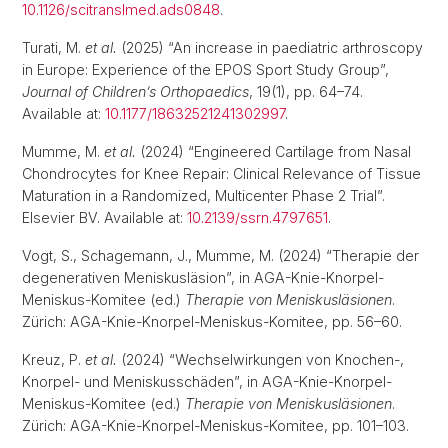
10.1126/scitranslmed.ads0848
.
Turati, M.
et al.
(2025) “An increase in paediatric arthroscopy
in Europe: Experience of the EPOS Sport Study Group”,
Journal of Children’s Orthopaedics
, 19(1), pp. 64–74.
Available at:
10.1177/18632521241302997
.
Mumme, M.
et al.
(2024) “Engineered Cartilage from Nasal
Chondrocytes for Knee Repair: Clinical Relevance of Tissue
Maturation in a Randomized, Multicenter Phase 2 Trial”.
Elsevier BV. Available at:
10.2139/ssrn.4797651
.
Vogt, S., Schagemann, J., Mumme, M. (2024) “Therapie der
degenerativen Meniskusläsion”, in AGA-Knie-Knorpel-
Meniskus-Komitee (ed.)
Therapie von Meniskusläsionen
.
Zürich: AGA-Knie-Knorpel-Meniskus-Komitee, pp. 56–60.
Kreuz, P.
et al.
(2024) “Wechselwirkungen von Knochen-,
Knorpel- und Meniskusschäden”, in AGA-Knie-Knorpel-
Meniskus-Komitee (ed.)
Therapie von Meniskusläsionen
.
Zürich: AGA-Knie-Knorpel-Meniskus-Komitee, pp. 101–103.