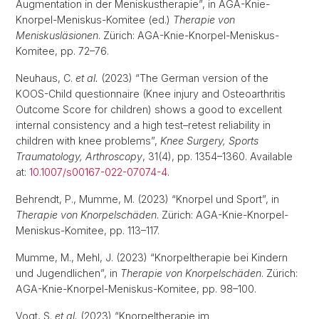
Augmentation in der Meniskustherapie”, in AGA-Knie-
Knorpel-Meniskus-Komitee (ed.)
Therapie von
Meniskusläsionen
. Zürich: AGA-Knie-Knorpel-Meniskus-
Komitee, pp. 72–76.
Neuhaus, C.
et al.
(2023) “The German version of the
KOOS-Child questionnaire (Knee injury and Osteoarthritis
Outcome Score for children) shows a good to excellent
internal consistency and a high test–retest reliability in
children with knee problems”,
Knee Surgery, Sports
Traumatology, Arthroscopy
, 31(4), pp. 1354–1360. Available
at:
10.1007/s00167-022-07074-4
.
Behrendt, P., Mumme, M. (2023) “Knorpel und Sport”, in
Therapie von Knorpelschäden
. Zürich: AGA-Knie-Knorpel-
Meniskus-Komitee, pp. 113–117.
Mumme, M., Mehl, J. (2023) “Knorpeltherapie bei Kindern
und Jugendlichen”, in
Therapie von Knorpelschäden
. Zürich:
AGA-Knie-Knorpel-Meniskus-Komitee, pp. 98–100.
Vogt, S.
et al.
(2023) “Knorpeltherapie im