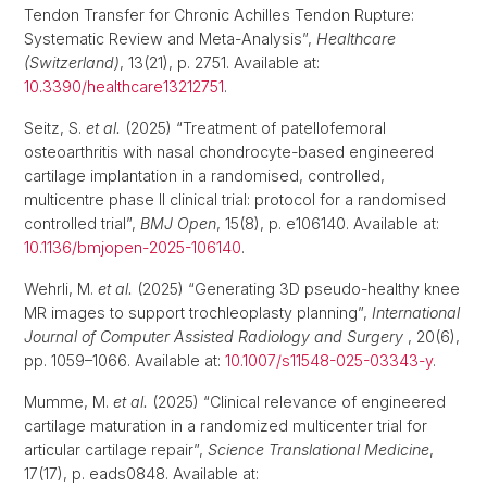
Tendon Transfer for Chronic Achilles Tendon Rupture:
Systematic Review and Meta-Analysis”,
Healthcare
(Switzerland)
, 13(21), p. 2751. Available at:
10.3390/healthcare13212751
.
Seitz, S.
et al.
(2025) “Treatment of patellofemoral
osteoarthritis with nasal chondrocyte-based engineered
cartilage implantation in a randomised, controlled,
multicentre phase II clinical trial: protocol for a randomised
controlled trial”,
BMJ Open
, 15(8), p. e106140. Available at:
10.1136/bmjopen-2025-106140
.
Wehrli, M.
et al.
(2025) “Generating 3D pseudo-healthy knee
MR images to support trochleoplasty planning”,
International
Journal of Computer Assisted Radiology and Surgery
, 20(6),
pp. 1059–1066. Available at:
10.1007/s11548-025-03343-y
.
Mumme, M.
et al.
(2025) “Clinical relevance of engineered
cartilage maturation in a randomized multicenter trial for
articular cartilage repair”,
Science Translational Medicine
,
17(17), p. eads0848. Available at: