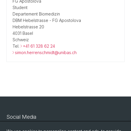
FG Apostolova
Student
Departement Biomedizin
DBM Hebelstrasse - FG Apostolova
Hebelstrasse 20
4031 Basel
Schweiz
Tel.
+41 61 328 62 24
simon.herrenschmidt@unibas.ch
Social Media
Linkedin