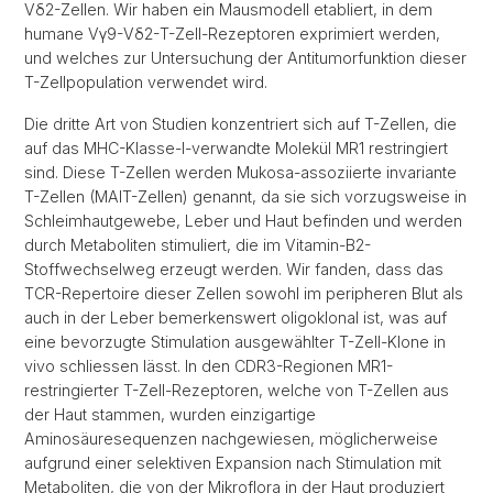
Vδ2-Zellen. Wir haben ein Mausmodell etabliert, in dem
humane Vγ9-Vδ2-T-Zell-Rezeptoren exprimiert werden,
und welches zur Untersuchung der Antitumorfunktion dieser
T-Zellpopulation verwendet wird.
Die dritte Art von Studien konzentriert sich auf T-Zellen, die
auf das MHC-Klasse-I-verwandte Molekül MR1 restringiert
sind. Diese T-Zellen werden Mukosa-assoziierte invariante
T-Zellen (MAIT-Zellen) genannt, da sie sich vorzugsweise in
Schleimhautgewebe, Leber und Haut befinden und werden
durch Metaboliten stimuliert, die im Vitamin-B2-
Stoffwechselweg erzeugt werden. Wir fanden, dass das
TCR-Repertoire dieser Zellen sowohl im peripheren Blut als
auch in der Leber bemerkenswert oligoklonal ist, was auf
eine bevorzugte Stimulation ausgewählter T-Zell-Klone in
vivo schliessen lässt. In den CDR3-Regionen MR1-
restringierter T-Zell-Rezeptoren, welche von T-Zellen aus
der Haut stammen, wurden einzigartige
Aminosäuresequenzen nachgewiesen, möglicherweise
aufgrund einer selektiven Expansion nach Stimulation mit
Metaboliten, die von der Mikroflora in der Haut produziert