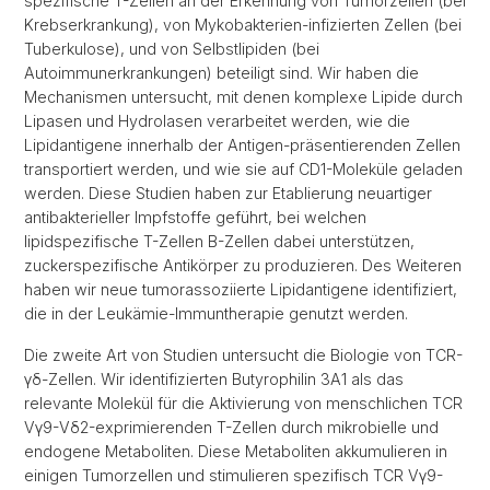
spezifische T-Zellen an der Erkennung von Tumorzellen (bei
Krebserkrankung), von Mykobakterien-infizierten Zellen (bei
Tuberkulose), und von Selbstlipiden (bei
Autoimmunerkrankungen) beteiligt sind. Wir haben die
Mechanismen untersucht, mit denen komplexe Lipide durch
Lipasen und Hydrolasen verarbeitet werden, wie die
Lipidantigene innerhalb der Antigen-präsentierenden Zellen
transportiert werden, und wie sie auf CD1-Moleküle geladen
werden. Diese Studien haben zur Etablierung neuartiger
antibakterieller Impfstoffe geführt, bei welchen
lipidspezifische T-Zellen B-Zellen dabei unterstützen,
zuckerspezifische Antikörper zu produzieren. Des Weiteren
haben wir neue tumorassoziierte Lipidantigene identifiziert,
die in der Leukämie-Immuntherapie genutzt werden.
Die zweite Art von Studien untersucht die Biologie von TCR-
γδ-Zellen. Wir identifizierten Butyrophilin 3A1 als das
relevante Molekül für die Aktivierung von menschlichen TCR
Vγ9-Vδ2-exprimierenden T-Zellen durch mikrobielle und
endogene Metaboliten. Diese Metaboliten akkumulieren in
einigen Tumorzellen und stimulieren spezifisch TCR Vγ9-