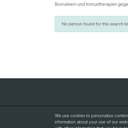
Biomarkern und Immuntherapien gege
No person found for this search t
We use cookies to personalize content 
information about your use of our webs