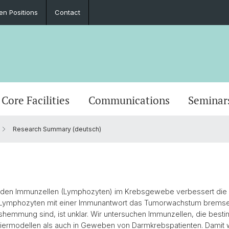
en Positions
Contact
Core Facilities
Communications
Seminar
Research Summary (deutsch)
renden Immunzellen (Lymphozyten) im Krebsgewebe verbessert die
e Lymphozyten mit einer Immunantwort das Tumorwachstum brems
bshemmung sind, ist unklar. Wir untersuchen Immunzellen, die bes
 Tiermodellen als auch in Geweben von Darmkrebspatienten. Damit w