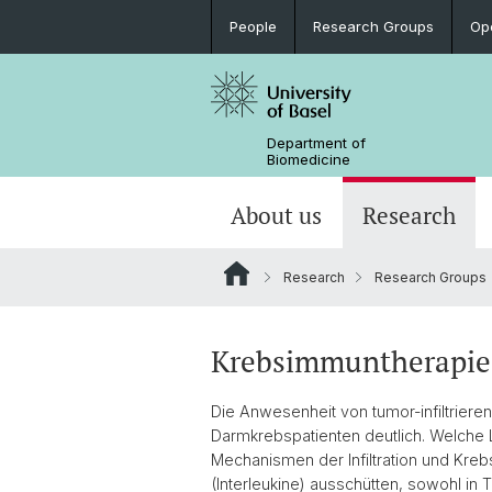
People
Research Groups
Op
Department of
Biomedicine
About us
Research
Research
Research Groups
Krebsimmuntherapie
Die Anwesenheit von tumor-infiltrie
Darmkrebspatienten deutlich. Welch
Mechanismen der Infiltration und Kre
(Interleukine) ausschütten, sowohl in