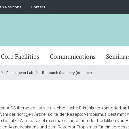
en Positions
Contact
Core Facilities
Communications
Seminar
Pinschewer Lab
Research Summary (deutsch)
n AIDS therapiert, ist sie als chronische Erkrankung kontrollierbar.
hl der richtigen Arznei sollte der Rezeptor-Tropismus bestimmt we
n benutzt. Wird das Ziel maximaler und dauernder Reduktion von HI
viralen Arzneiresistenz und zum Rezeptor-Tropismus für ein verbe